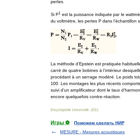
pertes
.
1
Si
P
est
la
puissance
indiquée
par
le
wattmè
du
voltmètre
,
les
pertes
P
dans
l
’
échantillon
s
La
méthode
d
’
Epstein
est
pratiquée
habituel
carré
de
quatre
bobines
à
l
’
intérieur
desquell
procédant
à
un
serrage
modéré
.
Le
poids
tot
100
.
Les
montages
les
plus
récents
comport
suivi
d
’
un
amplificateur
dont
le
taux
d
’
harmon
encore
quelquefois
contre
-
réaction
.
Encyclopédie
Universelle
.
2012
.
Игры ⚽
Поможем сделать НИР
MESURE - Mesures acoustiques