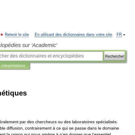
Retenir le site
En utilisant des dictionnaires dans votre site
FR
clopédies sur 'Academic'
Recherche!
interprétations
étiques
éralement
par
des
chercheurs
ou
des
laboratoires
spécialisés
.
ible
diffusion
,
contrairement
à
ce
qui
se
passe
dans
le
domaine
est
la
raison
qui
nous
amène
à
n
’
en
donner
que
l
’
essentiel
.