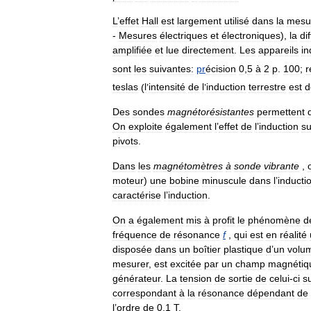
L
’
effet
Hall
est
largement
utilisé
dans
la
mesu
-
Mesures
électriques
et
électroniques
),
la
di
amplifiée
et
lue
directement
.
Les
appareils
in
sont
les
suivantes:
pr
écision
0
,
5
à
2
p
.
100
;
r
teslas
(
l
’
intensité
de
l
’
induction
terrestre
est
d
Des
sondes
magnétorésistantes
permettent
On
exploite
également
l
’
effet
de
l
’
induction
su
pivots
.
Dans
les
magnétomètres
à
sonde
vibrante
,
moteur
)
une
bobine
minuscule
dans
l
’
inducti
caractérise
l
’
induction
.
On
a
également
mis
à
profit
le
phénomène
d
fréquence
de
résonance
f
,
qui
est
en
réalité
disposée
dans
un
boîtier
plastique
d
’
un
volu
mesurer
,
est
excitée
par
un
champ
magnétiq
générateur
.
La
tension
de
sortie
de
celui
-
ci
su
correspondant
à
la
résonance
dépendant
de
l
’
ordre
de
0
,
1
T
.