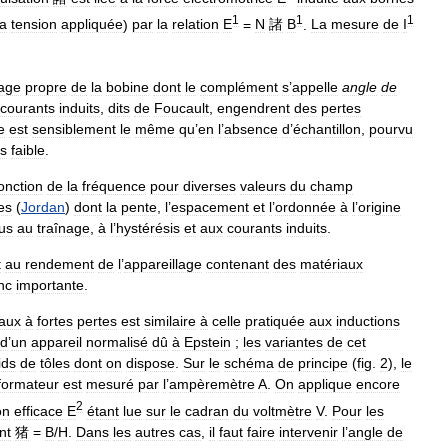
1
1
1
la
tension
appliquée
)
par
la
relation
E
=
N
諸
B
.
La
mesure
de
I
age
propre
de
la
bobine
dont
le
complément
s
’
appelle
angle
de
courants
induits
,
dits
de
Foucault
,
engendrent
des
pertes
e
est
sensiblement
le
même
qu
’
en
l
’
absence
d
’
échantillon
,
pourvu
ès
faible
.
onction
de
la
fréquence
pour
diverses
valeurs
du
champ
es
(
Jordan
)
dont
la
pente
,
l
’
espacement
et
l
’
ordonnée
à
l
’
origine
us
au
traînage
,
à
l
’
hystérésis
et
aux
courants
induits
.
t
au
rendement
de
l
’
appareillage
contenant
des
matériaux
nc
importante
.
aux
à
fortes
pertes
est
similaire
à
celle
pratiquée
aux
inductions
d
’
un
appareil
normalisé
dû
à
Epstein
;
les
variantes
de
cet
ids
de
tôles
dont
on
dispose
.
Sur
le
schéma
de
principe
(
fig
.
2
),
le
formateur
est
mesuré
par
l
’
ampèremètre
A
.
On
applique
encore
2
on
efficace
E
étant
lue
sur
le
cadran
du
voltmètre
V
.
Pour
les
nt
猪
=
B
/
H
.
Dans
les
autres
cas
,
il
faut
faire
intervenir
l
’
angle
de