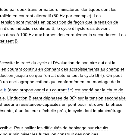
ituée
par
deux
transformateurs
miniatures
identiques
dont
les
rallèle
en
courant
alternatif
(
50
Hz
par
exemple
).
Les
tension
sont
montés
en
opposition
de
façon
que
la
tension
de
on
d
’
une
induction
continue
B
,
le
cycle
d
’
hystérésis
devient
ues
deux
à
100
Hz
aux
bornes
des
enroulements
secondaires
.
Les
térisent
B
.
écessite
le
tracé
du
cycle
et
l
’
évaluation
de
son
aire
qui
est
la
s
en
courant
continu
en
donnant
des
accroissements
au
champ
et
duction
jusqu
’
à
ce
que
l
’
on
ait
obtenu
tout
le
cycle
B
(
H
).
On
peut
à
un
oscillographe
cathodique
conformément
au
montage
de
la
1
ne
b
(
donc
proportionnel
au
courant
i
)
est
sondé
par
la
chute
de
0
ale
.
L
’
induction
B
étant
déphasée
de
90
sur
la
tension
secondaire
phaseur
à
résistances
-
capacités
en
pont
pour
retrouver
la
phase
résente
,
à
un
facteur
d
’
échelle
près
,
le
cycle
dont
le
planimétrage
ssible
.
Pour
pallier
les
difficultés
de
bobinage
sur
circuits
x
pour
minimiser
les
fuites
,
on
construit
des
bobines