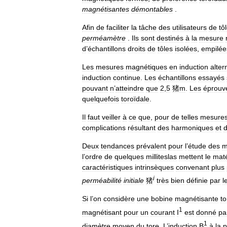
magnétisantes
démontables
.
Afin
de
faciliter
la
tâche
des
utilisateurs
de
tô
perméamètre
.
Ils
sont
destinés
à
la
mesure
d
’
échantillons
droits
de
tôles
isolées
,
empilée
Les
mesures
magnétiques
en
induction
alter
induction
continue
.
Les
échantillons
essayés
pouvant
n
’
atteindre
que
2
,
5
猪m
.
Les
éprouv
quelquefois
toroïdale
.
Il
faut
veiller
à
ce
que
,
pour
de
telles
mesure
complications
résultant
des
harmoniques
et
Deux
tendances
prévalent
pour
l
’
étude
des
m
l
’
ordre
de
quelques
milliteslas
mettent
le
maté
caractéristiques
intrinsèques
convenant
plus
i
perméabilité
initiale
猪
très
bien
définie
par
l
Si
l
’
on
considère
une
bobine
magnétisante
to
1
magnétisant
pour
un
courant
I
est
donné
pa
1
diamètre
moyen
du
tore
.
L
’
induction
B
à
la
p