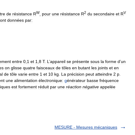
W
2
V
tre
de
résistance
R
,
pour
une
résistance
R
du
secondaire
et
R
ont
données
par:
lement
entre
0
,
1
et
1
,
8
T
.
L
’
appareil
se
présente
sous
la
forme
d
’
un
es
on
glisse
quatre
faisceaux
de
tôles
en
butant
les
joints
et
en
al
de
tôle
varie
entre
1
et
10
kg
.
La
précision
peut
atteindre
2
p
.
ent
une
alimentation
électronique:
g
énérateur
basse
fréquence
iques
est
fortement
réduit
par
une
réaction
négative
appelée
MESURE - Mesures mécaniques