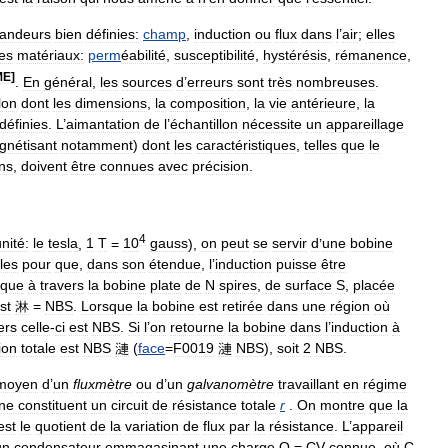
randeurs
bien
définies:
champ
,
induction
ou
flux
dans
l
’
air
;
elles
es
matériaux:
perm
éabilité
,
susceptibilité
,
hystérésis
,
rémanence
,
ME
]
.
En
général
,
les
sources
d
’
erreurs
sont
très
nombreuses
.
lon
dont
les
dimensions
,
la
composition
,
la
vie
antérieure
,
la
définies
.
L
’
aimantation
de
l
’
échantillon
nécessite
un
appareillage
gnétisant
notamment
)
dont
les
caractéristiques
,
telles
que
le
ns
,
doivent
être
connues
avec
précision
.
4
nité:
le
tesla
,
1
T
=
10
gauss
),
on
peut
se
servir
d
’
une
bobine
bles
pour
que
,
dans
son
étendue
,
l
’
induction
puisse
être
ique
à
travers
la
bobine
plate
de
N
spires
,
de
surface
S
,
placée
st
淋
=
NBS
.
Lorsque
la
bobine
est
retirée
dans
une
région
où
ers
celle
-
ci
est
NBS
.
Si
l
’
on
retourne
la
bobine
dans
l
’
induction
à
ion
totale
est
NBS
漣
(
face
=
F0019
漣
NBS
),
soit
2
NBS
.
moyen
d
’
un
fluxmètre
ou
d
’
un
galvanomètre
travaillant
en
régime
ne
constituent
un
circuit
de
résistance
totale
r
.
On
montre
que
la
est
le
quotient
de
la
variation
de
flux
par
la
résistance
.
L
’
appareil
un
condensateur
emmagasinant
une
charge
Q
=
CV
connue
,
où
C