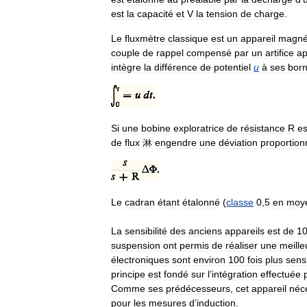
est
la
capacité
et
V
la
tension
de
charge
.
Le
fluxmètre
classique
est
un
appareil
magné
couple
de
rappel
compensé
par
un
artifice
ap
intègre
la
différence
de
potentiel
u
à
ses
bor
Si
une
bobine
exploratrice
de
résistance
R
es
de
flux
淋
engendre
une
déviation
proportion
Le
cadran
étant
étalonné
(
classe
0
,
5
en
moy
La
sensibilité
des
anciens
appareils
est
de
1
suspension
ont
permis
de
réaliser
une
meille
électroniques
sont
environ
100
fois
plus
sens
principe
est
fondé
sur
l
’
intégration
effectuée
Comme
ses
prédécesseurs
,
cet
appareil
néc
pour
les
mesures
d
’
induction
.