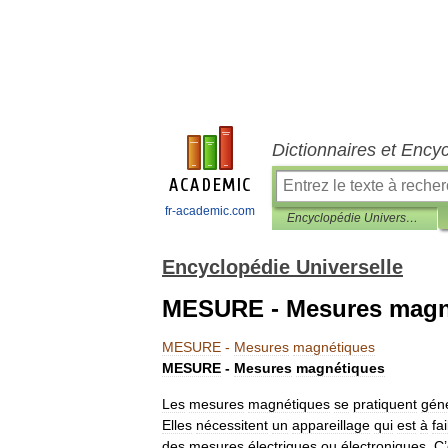
Dictionnaires et Ency
fr-academic.com
Encyclopédie Universelle
Encyclopédie Universelle
MESURE - Mesures magn
MESURE
-
Mesures
magnétiques
MESURE
-
Mesures
magnétiques
Les
mesures
magnétiques
se
pratiquent
gén
Elles
nécessitent
un
appareillage
qui
est
à
fa
des
mesures
électriques
ou
électroniques
.
C
’