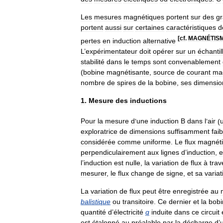
Les
mesures
magnétiques
portent
sur
des
g
portent
aussi
sur
certaines
caractéristiques
d
[
cf
.
MAGNÉTIS
pertes
en
induction
alternative
L
’
expérimentateur
doit
opérer
sur
un
échantil
stabilité
dans
le
temps
sont
convenablement
(
bobine
magnétisante
,
source
de
courant
ma
nombre
de
spires
de
la
bobine
,
ses
dimensio
1
.
Mesure
des
inductions
Pour
la
mesure
d
’
une
induction
B
dans
l
’
air
(
u
exploratrice
de
dimensions
suffisamment
fai
considérée
comme
uniforme
.
Le
flux
magnét
perpendiculairement
aux
lignes
d
’
induction
,
e
l
’
induction
est
nulle
,
la
variation
de
flux
à
trav
mesurer
,
le
flux
change
de
signe
,
et
sa
variat
La
variation
de
flux
peut
être
enregistrée
au
balistique
ou
transitoire
.
Ce
dernier
et
la
bobi
quantité
d
’
électricité
q
induite
dans
ce
circuit
est
étalonné
au
préalable
par
la
décharge
d
’