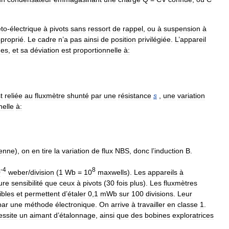
to
-
électrique
à
pivots
sans
ressort
de
rappel
,
ou
à
suspension
à
proprié
.
Le
cadre
n
’
a
pas
ainsi
de
position
privilégiée
.
L
’
appareil
nes
,
et
sa
déviation
est
proportionnelle
à:
t
reliée
au
fluxmètre
shunté
par
une
résistance
s
,
une
variation
nelle
à:
enne
),
on
en
tire
la
variation
de
flux
NBS
,
donc
l
’
induction
B
.
-
4
8
0
weber
/
division
(
1
Wb
=
10
maxwells
).
Les
appareils
à
ure
sensibilité
que
ceux
à
pivots
(
30
fois
plus
).
Les
fluxmètres
ibles
et
permettent
d
’
étaler
0
,
1
mWb
sur
100
divisions
.
Leur
par
une
méthode
électronique
.
On
arrive
à
travailler
en
classe
1
.
essite
un
aimant
d
’
étalonnage
,
ainsi
que
des
bobines
exploratrices