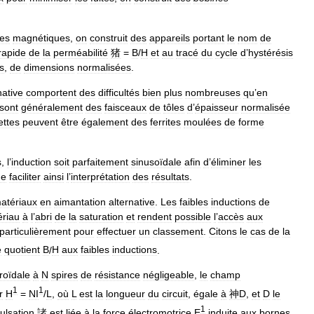
les
magnétiques
,
on
construit
des
appareils
portant
le
nom
de
rapide
de
la
perméabilité
猪
=
B
/
H
et
au
tracé
du
cycle
d
’
hystérésis
s
,
de
dimensions
normalisées
.
native
comportent
des
difficultés
bien
plus
nombreuses
qu
’
en
sont
généralement
des
faisceaux
de
tôles
d
’
épaisseur
normalisée
ettes
peuvent
être
également
des
ferrites
moulées
de
forme
s
,
l
’
induction
soit
parfaitement
sinusoïdale
afin
d
’
éliminer
les
de
faciliter
ainsi
l
’
interprétation
des
résultats
.
atériaux
en
aimantation
alternative
.
Les
faibles
inductions
de
riau
à
l
’
abri
de
la
saturation
et
rendent
possible
l
’
accès
aux
particulièrement
pour
effectuer
un
classement
.
Citons
le
cas
de
la
e
quotient
B
/
H
aux
faibles
inductions
.
roïdale
à
N
spires
de
résistance
négligeable
,
le
champ
1
1
r
H
=
NI
/
L
,
où
L
est
la
longueur
du
circuit
,
égale
à
神D
,
et
D
le
1
ulsation
諸
est
liée
à
la
force
électromotrice
E
induite
aux
bornes