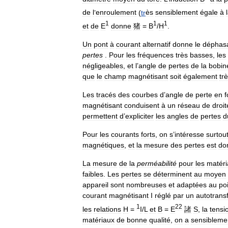
de
l
’
enroulement
(
tr
ès
sensiblement
égale
à
1
1
1
et
de
E
donne
猪
=
B
/
H
.
Un
pont
à
courant
alternatif
donne
le
déphas
pertes
.
Pour
les
fréquences
très
basses
,
les
négligeables
,
et
l
’
angle
de
pertes
de
la
bobin
que
le
champ
magnétisant
soit
également
tr
Les
tracés
des
courbes
d
’
angle
de
perte
en
f
magnétisant
conduisent
à
un
réseau
de
droit
permettent
d
’
expliciter
les
angles
de
pertes
d
Pour
les
courants
forts
,
on
s
’
intéresse
surtou
magnétiques
,
et
la
mesure
des
pertes
est
do
La
mesure
de
la
perméabilité
pour
les
matéri
faibles
.
Les
pertes
se
déterminent
au
moyen
appareil
sont
nombreuses
et
adaptées
au
po
courant
magnétisant
I
réglé
par
un
autotrans
1
2
2
les
relations
H
=
I
/
L
et
B
=
E
諸
S
,
la
tensi
matériaux
de
bonne
qualité
,
on
a
sensibleme