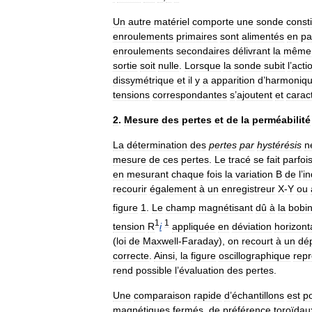
Un
autre
matériel
comporte
une
sonde
const
enroulements
primaires
sont
alimentés
en
pa
enroulements
secondaires
délivrant
la
même
sortie
soit
nulle
.
Lorsque
la
sonde
subit
l
’
acti
dissymétrique
et
il
y
a
apparition
d
’
harmoniq
tensions
correspondantes
s
’
ajoutent
et
carac
2
.
Mesure
des
pertes
et
de
la
perméabilité
La
détermination
des
pertes
par
hystérésis
n
mesure
de
ces
pertes
.
Le
tracé
se
fait
parfoi
en
mesurant
chaque
fois
la
variation
B
de
l
’
in
recourir
également
à
un
enregistreur
X
-
Y
ou
figure
1
.
Le
champ
magnétisant
dû
à
la
bobi
1
1
tension
R
i
appliquée
en
déviation
horizont
(
loi
de
Maxwell
-
Faraday
),
on
recourt
à
un
dé
correcte
.
Ainsi
,
la
figure
oscillographique
rep
rend
possible
l
’
évaluation
des
pertes
.
Une
comparaison
rapide
d
’
échantillons
est
po
magnétiques
fermés
,
de
préférence
toroïdau