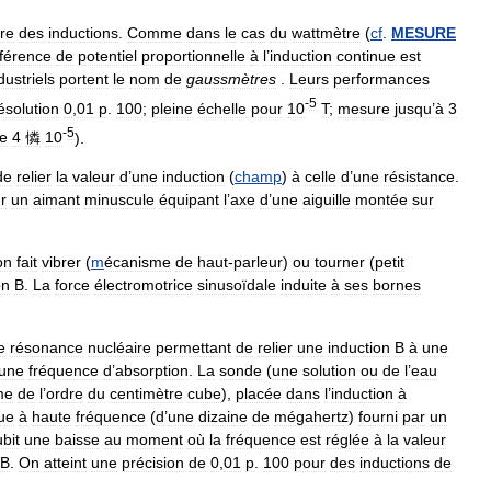
re
des
inductions
.
Comme
dans
le
cas
du
wattmètre
(
cf
.
MESURE
fférence
de
potentiel
proportionnelle
à
l
’
induction
continue
est
dustriels
portent
le
nom
de
gaussmètres
.
Leurs
performances
-
5
ésolution
0
,
01
p
.
100
;
pleine
échelle
pour
10
T
;
mesure
jusqu
’
à
3
-
5
e
4
憐
10
).
de
relier
la
valeur
d
’
une
induction
(
champ
)
à
celle
d
’
une
résistance
.
r
un
aimant
minuscule
équipant
l
’
axe
d
’
une
aiguille
montée
sur
on
fait
vibrer
(
m
écanisme
de
haut
-
parleur
)
ou
tourner
(
petit
on
B
.
La
force
électromotrice
sinusoïdale
induite
à
ses
bornes
e
résonance
nucléaire
permettant
de
relier
une
induction
B
à
une
une
fréquence
d
’
absorption
.
La
sonde
(
une
solution
ou
de
l
’
eau
me
de
l
’
ordre
du
centimètre
cube
),
placée
dans
l
’
induction
à
ue
à
haute
fréquence
(
d
’
une
dizaine
de
mégahertz
)
fourni
par
un
bit
une
baisse
au
moment
où
la
fréquence
est
réglée
à
la
valeur
B
.
On
atteint
une
précision
de
0
,
01
p
.
100
pour
des
inductions
de